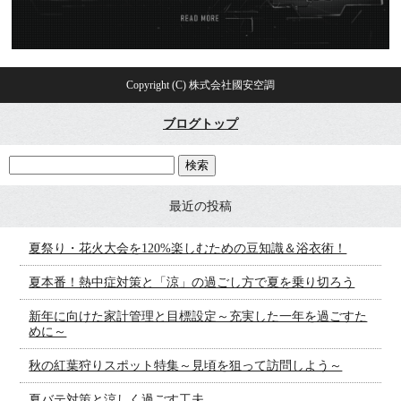
Copyright (C) 株式会社國安空調
ブログトップ
最近の投稿
夏祭り・花火大会を120%楽しむための豆知識＆浴衣術！
夏本番！熱中症対策と「涼」の過ごし方で夏を乗り切ろう
新年に向けた家計管理と目標設定～充実した一年を過ごすた
めに～
秋の紅葉狩りスポット特集～見頃を狙って訪問しよう～
夏バテ対策と涼しく過ごす工夫