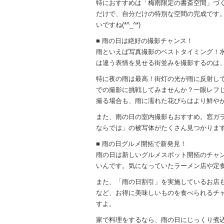
特におすすめは「梅雨限定の書斎空間」づ
だけで、自分だけの特別な空間の完成です。
いですね(*^_^*)
■ 雨の日は絶好の撮影チャンス！
雨といえば写真撮影のベストタイミング！
は違う表情を見せる街並みを撮影するのは
特に夜の雨は最高！街灯の光が雨に反射し
での撮影に挑戦してみませんか？一眼レフ
撮る場合も、雨に濡れた花びらはより鮮や
また、雨の日の室内撮影もおすすめ。窓ガ
ならでは」の被写体がたくさん見つかりま
■ 雨の日グルメ開拓で新発見！
雨の日は新しいグルメスポット開拓のチャ
いんです。気になっていたラーメン店や定
また、「雨の日割引」を実施しているお店
など、お得に美味しいものを食べられるチ
すよ。
家で料理をするなら、雨の日にじっくり煮