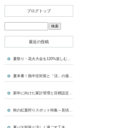
ブログトップ
最近の投稿
夏祭り・花火大会を120%楽しむための豆知識＆浴衣術！
夏本番！熱中症対策と「涼」の過ごし方で夏を乗り切ろう
新年に向けた家計管理と目標設定～充実した一年を過ごすために～
秋の紅葉狩りスポット特集～見頃を狙って訪問しよう～
夏バテ対策と涼しく過ごす工夫