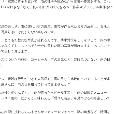
くり！窓際に椅子を置いて、雨の様子を眺めながら読書や作業をする。これ
DIYが好きな方なら、雨の日に室内でできる木工作業やプラモデル製作もい
水滴の美しさ、雨に濡れた街の風景、雨粒が作る水たまりの反射…。普段と
、写真好きにはたまらない楽しみです。
て、とても幻想的な写真が撮れるんです。防水対策をしっかりして、雨の中
じゃなくても、スマホでも十分に美しい雨の写真が撮れますよ。あじさいを
かで美しく見えます。
ラスについた雨粒や、コーヒーカップの湯気など、普段気づかない「雨の日
す。
ンス！普段は行列ができる人気店も、雨の日なら比較的空いていることが多
食屋さんに、雨の日を狙って行ってみませんか？
も意外と多いんです。「雨が降ったらビール半額」「雨の日限定メニュー」
ャンス！雨の日だからこそ味わえる「隠れた名店」を見つけるのも楽しいで
込む料理に挑戦してみませんか？カレーやシチュー、豚の角煮など、時間を