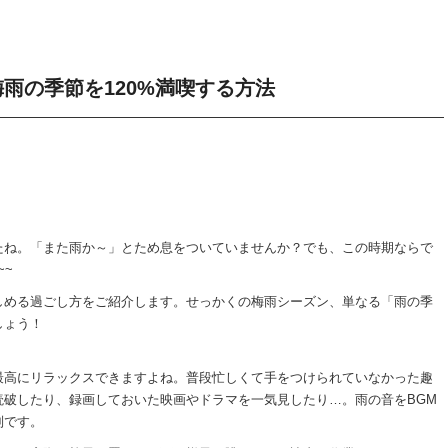
雨の季節を120%満喫する方法
たね。「また雨か～」とため息をついていませんか？でも、この時期ならで
~~
しめる過ごし方をご紹介します。せっかくの梅雨シーズン、単なる「雨の季
しょう！
最高にリラックスできますよね。普段忙しくて手をつけられていなかった趣
読破したり、録画しておいた映画やドラマを一気見したり…。雨の音をBGM
別です。